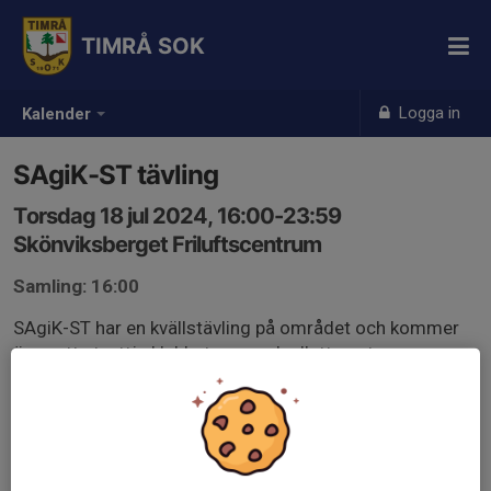
TIMRÅ SOK
Logga in
Kalender
SAgiK-ST tävling
Torsdag 18 jul 2024, 16:00-23:59
Skönviksberget Friluftscentrum
Samling: 16:00
SAgiK-ST har en kvällstävling på området och kommer
även att utnyttja klubbstugan och elluttag ute.