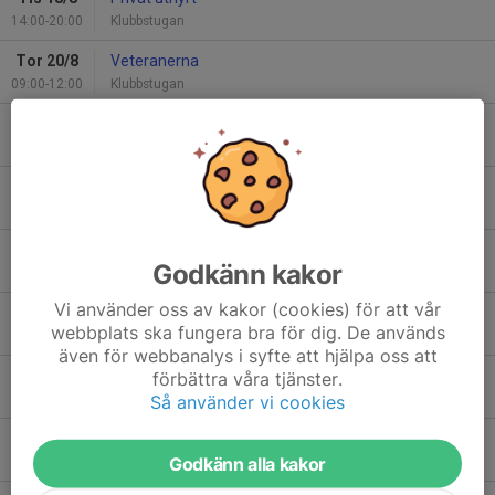
14:00-20:00
Klubbstugan
Tor 20/8
Veteranerna
09:00-12:00
Klubbstugan
Fre 21/8
Agilitytävling
08:00-23:00
Skönviksberget Friluftscentrum
Lör 22/8
Agilitytävling
08:00-23:00
Skönviksberget Friluftscentrum
Sön 23/8
Agilitytävling
Godkänn kakor
08:00-23:00
Skönviksberget Friluftscentrum
Vi använder oss av kakor (cookies) för att vår
Tor 27/8
Veteranerna
webbplats ska fungera bra för dig. De används
09:00-12:00
Klubbstugan
även för webbanalys i syfte att hjälpa oss att
Tor 3/9
Veteranerna
förbättra våra tjänster.
Så använder vi cookies
09:00-12:00
Klubbstugan
Lör 5/9
Privat uthyrt
Godkänn alla kakor
00:01-23:59
Klubbstugan