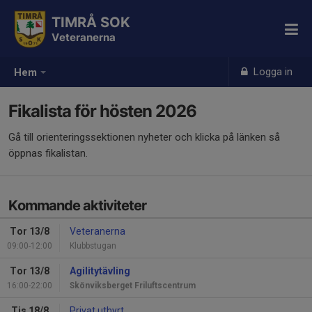
TIMRÅ SOK
Veteranerna
Logga in
Hem
Fikalista för hösten 2026
Gå till orienteringssektionen nyheter och klicka på länken så
öppnas fikalistan.
Kommande aktiviteter
Tor 13/8
Veteranerna
09:00-12:00
Klubbstugan
Tor 13/8
Agilitytävling
16:00-22:00
Skönviksberget Friluftscentrum
Tis 18/8
Privat uthyrt