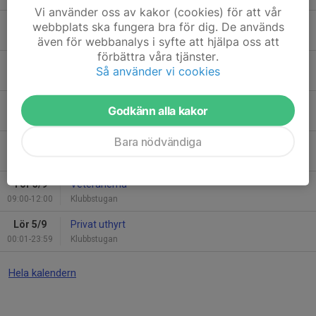
Vi använder oss av kakor (cookies) för att vår
Fre 21/8
Agilitytävling
webbplats ska fungera bra för dig. De används
08:00-23:00
Skönviksberget Friluftscentrum
även för webbanalys i syfte att hjälpa oss att
förbättra våra tjänster.
Lör 22/8
Agilitytävling
Så använder vi cookies
08:00-23:00
Skönviksberget Friluftscentrum
Sön 23/8
Agilitytävling
Godkänn alla kakor
08:00-23:00
Skönviksberget Friluftscentrum
Bara nödvändiga
Tor 27/8
Veteranerna
09:00-12:00
Klubbstugan
Tor 3/9
Veteranerna
09:00-12:00
Klubbstugan
Lör 5/9
Privat uthyrt
00:01-23:59
Klubbstugan
Hela kalendern