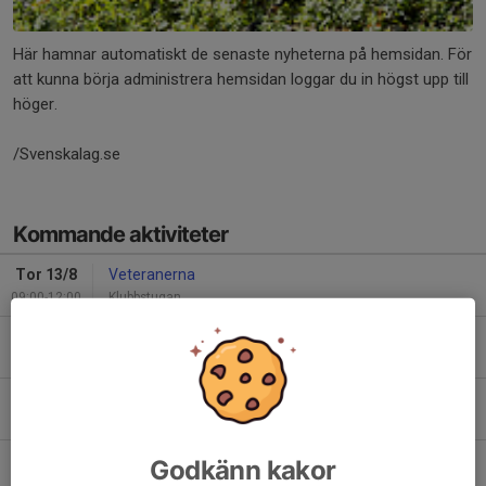
Här hamnar automatiskt de senaste nyheterna på hemsidan. För
att kunna börja administrera hemsidan loggar du in högst upp till
höger.
/Svenskalag.se
Kommande aktiviteter
Tor 13/8
Veteranerna
09:00-12:00
Klubbstugan
Tor 13/8
Agilitytävling
16:00-22:00
Skönviksberget Friluftscentrum
Tis 18/8
Privat uthyrt
14:00-20:00
Klubbstugan
Tor 20/8
Veteranerna
Godkänn kakor
09:00-12:00
Klubbstugan