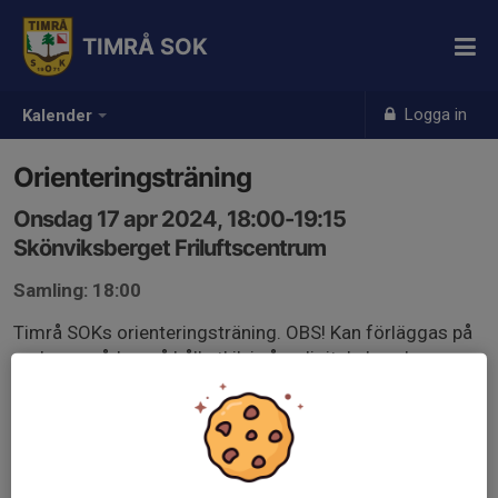
TIMRÅ SOK
Logga in
Kalender
Orienteringsträning
Onsdag 17 apr 2024, 18:00-19:15
Skönviksberget Friluftscentrum
Samling: 18:00
Timrå SOKs orienteringsträning. OBS! Kan förläggas på
andra områden, så håll utkik i våra digitala kanaler.