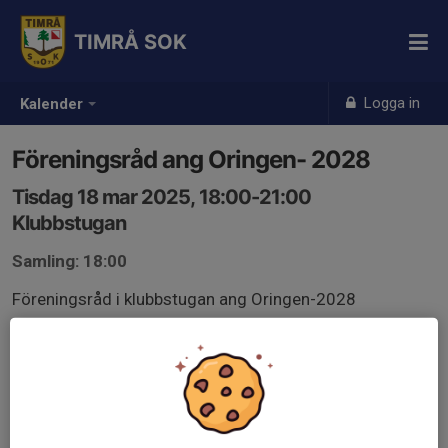
TIMRÅ SOK
Logga in
Kalender
Föreningsråd ang Oringen- 2028
Tisdag 18 mar 2025, 18:00-21:00
Klubbstugan
Samling: 18:00
Föreningsråd i klubbstugan ang Oringen-2028