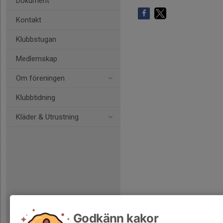
Dokument
Kontakt
Klubbstugan
Medlemskap
Om föreningen
Klubbtidning
Kläder & Utrustning
Godkänn kakor