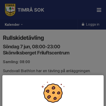
TIMRÅ SOK
Logga in
Kalender
Rullskidetävling
Söndag 7 jun, 08:00-23:00
Skönviksberget Friluftscentrum
Samling: 08:00
Sundsvall Biathlon har en tävling på anläggningen.