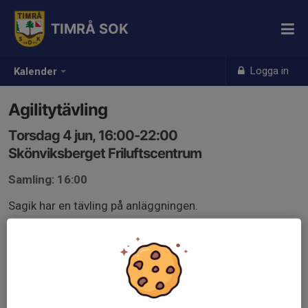
TIMRÅ SOK
Logga in
Kalender
Agilitytävling
Torsdag 4 jun, 16:00-22:00
Skönviksberget Friluftscentrum
Samling: 16:00
Sagik har en tävling på anläggningen.