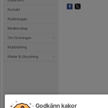
Dokument
Kontakt
Klubbstugan
Medlemskap
Om föreningen
Klubbtidning
Kläder & Utrustning
Godkänn kakor