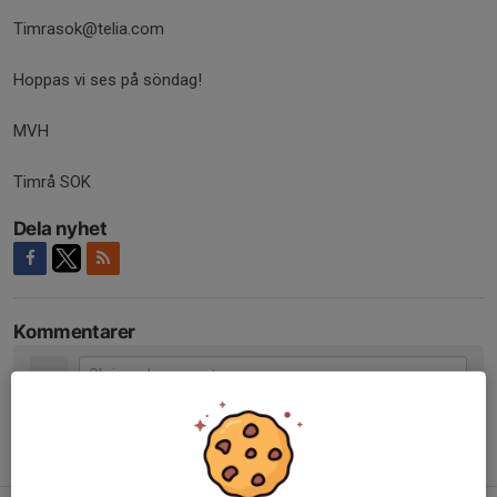
Timrasok@telia.com
Hoppas vi ses på söndag!
MVH
Timrå SOK
Dela nyhet
Kommentarer
Tidigare nyheter