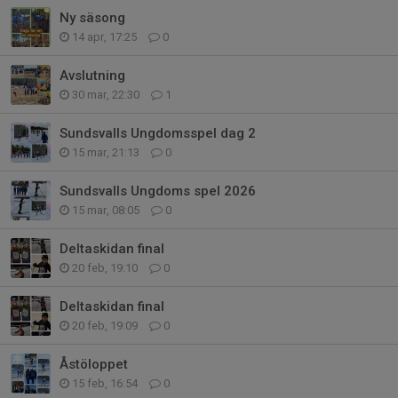
Ny säsong
14 apr, 17:25
0
Avslutning
30 mar, 22:30
1
Sundsvalls Ungdomsspel dag 2
15 mar, 21:13
0
Sundsvalls Ungdoms spel 2026
15 mar, 08:05
0
Deltaskidan final
20 feb, 19:10
0
Deltaskidan final
20 feb, 19:09
0
Åstöloppet
15 feb, 16:54
0