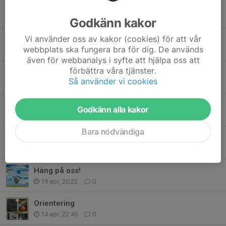
Kansliet obemannat v 27 - 31
25 jun, 15:16
0
Godkänn kakor
Vi använder oss av kakor (cookies) för att vår
Kallelse till Intresseföreningens årsmöte 30/6!
webbplats ska fungera bra för dig. De används
4 jun, 14:37
0
även för webbanalys i syfte att hjälpa oss att
förbättra våra tjänster.
Orienterings träning
Så använder vi cookies
3 jun, 22:50
0
Åstöloppet Trail
Godkänn alla kakor
9 maj, 23:34
1
Bara nödvändiga
Barmarksträning
27 apr, 21:53
0
Häng på oss!
19 apr, 20:22
0
Orientering
14 apr, 22:45
0