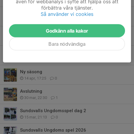
9 maj, 23:34
1
även för webbanalys i syfte att hjälpa oss att
förbättra våra tjänster.
Barmarksträning
Så använder vi cookies
27 apr, 21:53
0
Godkänn alla kakor
Häng på oss!
19 apr, 20:22
0
Bara nödvändiga
Orientering
14 apr, 22:45
0
Ny säsong
14 apr, 17:25
0
Avslutning
30 mar, 22:30
1
Sundsvalls Ungdomsspel dag 2
15 mar, 21:13
0
Sundsvalls Ungdoms spel 2026