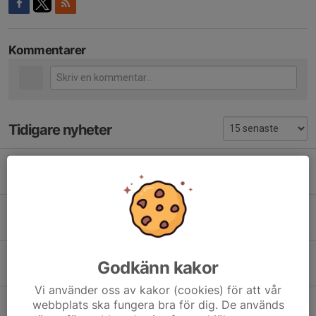
Kommentarer
Tidigare nyheter
Kansliet obemannat v 27 - 31
25 jun, 15:16
0
Kallelse till Intresseföreningens årsmöte 30/6!
4 jun, 14:37
0
Orienterings träning
Godkänn kakor
3 jun, 22:50
0
Vi använder oss av kakor (cookies) för att vår
Åstöloppet Trail
webbplats ska fungera bra för dig. De används