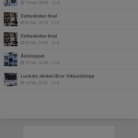
15 mar, 08:05
0
Deltaskidan final
20 feb, 19:10
0
Deltaskidan final
20 feb, 19:09
0
Åstöloppet
15 feb, 16:54
0
Lucksta skidan/Bror Viklundslopp
14 feb, 23:32
0