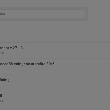
nnat v 27 - 31
0
Intresseföreningens årsmöte 30/6!
0
räning
0
il
1