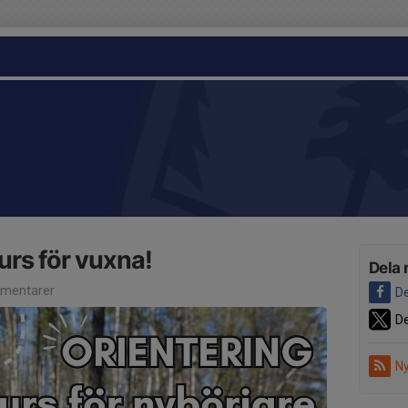
urs för vuxna!
Dela 
mentarer
De
De
Ny