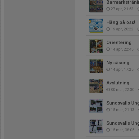
Barmarksträni
27 apr, 21:53
Häng på oss!
19 apr, 20:22
Orientering
14 apr, 22:45
Ny säsong
14 apr, 17:25
Avslutning
30 mar, 22:30
Sundsvalls Un
15 mar, 21:13
Sundsvalls Un
15 mar, 08:05