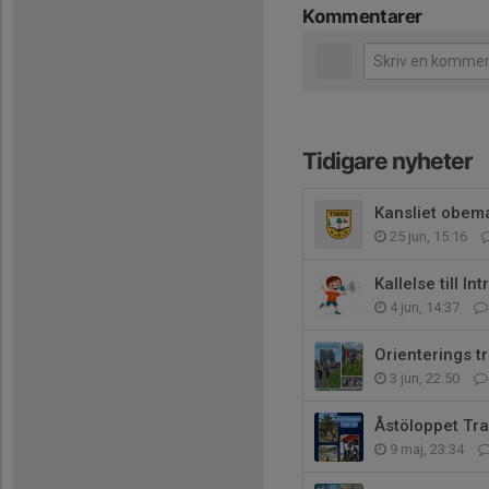
Kommentarer
Tidigare nyheter
Kansliet obema
25 jun, 15:16
Kallelse till 
4 jun, 14:37
Orienterings t
3 jun, 22:50
Åstöloppet Tra
9 maj, 23:34