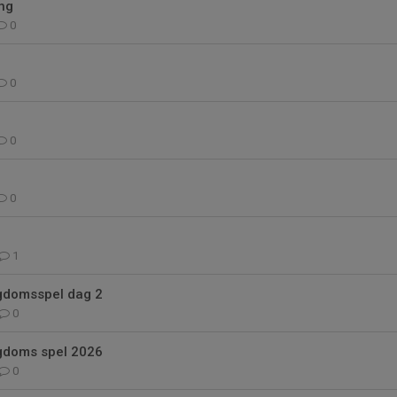
ng
0
0
0
0
1
gdomsspel dag 2
0
gdoms spel 2026
0