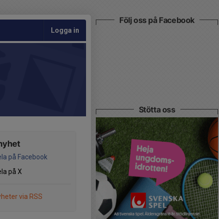
Följ oss på Facebook
Logga in
Stötta oss
nyhet
la på Facebook
la på X
heter via RSS