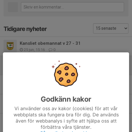
Tidigare nyheter
Kansliet obemannat v 27 - 31
25 jun, 15:16
0
Kallelse till Intresseföreningens årsmöte 30/6!
4 jun, 14:37
0
Orienterings träning
3 jun, 22:50
0
Godkänn kakor
Åstöloppet Trail
9 maj, 23:34
1
Vi använder oss av kakor (cookies) för att vår
webbplats ska fungera bra för dig. De används
Barmarksträning
även för webbanalys i syfte att hjälpa oss att
förbättra våra tjänster.
27 apr, 21:53
0