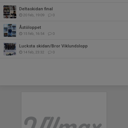
Deltaskidan final
20 feb, 19:09
0
Åstöloppet
15 feb, 16:54
0
Lucksta skidan/Bror Viklundslopp
14 feb, 23:32
0