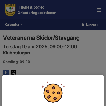
TIMRÅ SOK
Orienteringssektionen
Logga in
Kalender
Veteranerna Skidor/Stavgång
Torsdag 10 apr 2025, 09:00-12:00
Klubbstugan
Samling: 09:00