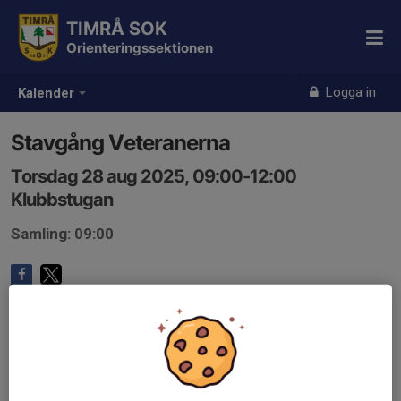
TIMRÅ SOK
Orienteringssektionen
Logga in
Kalender
Stavgång Veteranerna
Torsdag 28 aug 2025, 09:00-12:00
Klubbstugan
Samling: 09:00