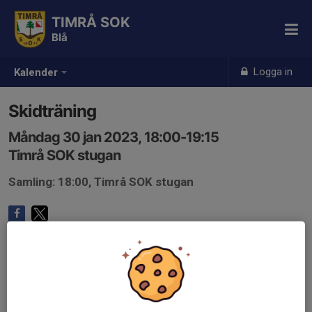
TIMRÅ SOK
Blå
Logga in
Kalender
Skidträning
Måndag 30 jan 2023, 18:00-19:15
Timrå SOK stugan
Samling: 18:00, Timrå SOK stugan