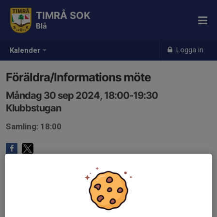
TIMRÅ SOK
Blå
Logga in
Kalender
Föräldra/Informations möte
Måndag 30 sep 2024, 18:00-19:30
Klubbstugan
Samling: 18:00