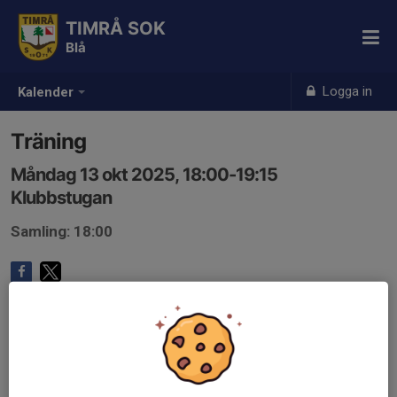
TIMRÅ SOK
Blå
Logga in
Kalender
Träning
Måndag 13 okt 2025, 18:00-19:15
Klubbstugan
Samling: 18:00