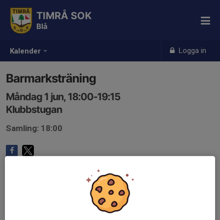
TIMRÅ SOK
Blå
Logga in
Kalender
Barmarksträning
Måndag 1 jun, 18:00-19:15
Klubbstugan
Samling: 18:00