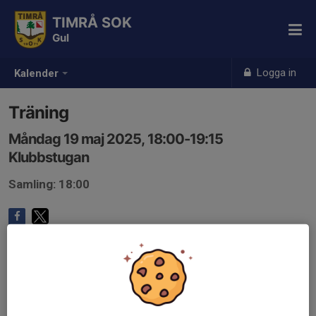
TIMRÅ SOK
Gul
Logga in
Kalender
Träning
Måndag 19 maj 2025, 18:00-19:15
Klubbstugan
Samling: 18:00