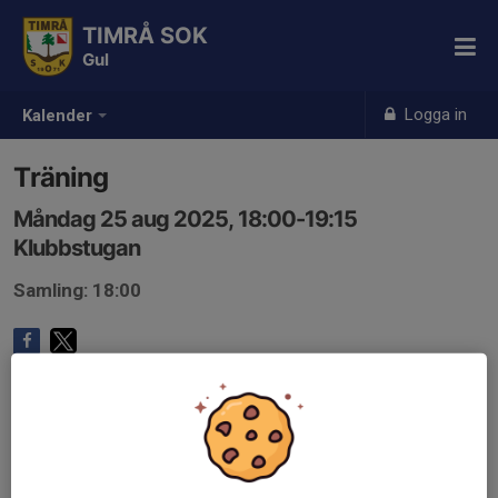
TIMRÅ SOK
Gul
Logga in
Kalender
Träning
Måndag 25 aug 2025, 18:00-19:15
Klubbstugan
Samling: 18:00