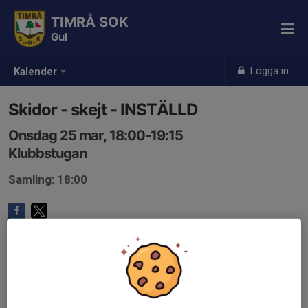
TIMRÅ SOK
Gul
Logga in
Kalender
Skidor - skejt - INSTÄLLD
Onsdag 25 mar, 18:00-19:15
Klubbstugan
Samling: 18:00