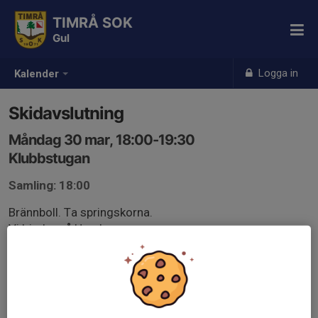
TIMRÅ SOK
Gul
Logga in
Kalender
Skidavslutning
Måndag 30 mar, 18:00-19:30
Klubbstugan
Samling: 18:00
Brännboll. Ta springskorna.
Vi bjuder på Hamburgare