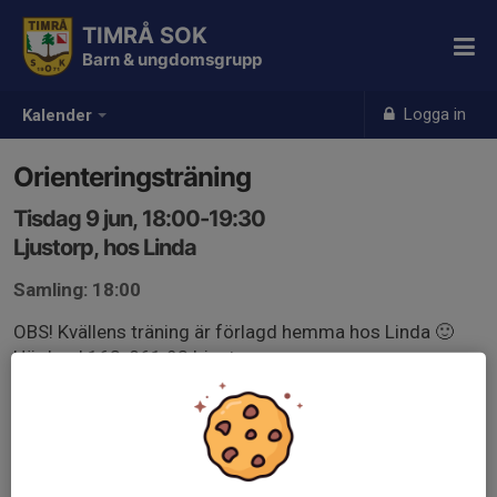
TIMRÅ SOK
Barn & ungdomsgrupp
Logga in
Kalender
Orienteringsträning
Tisdag 9 jun, 18:00-19:30
Ljustorp, hos Linda
Samling: 18:00
OBS! Kvällens träning är förlagd hemma hos Linda 🙂
Högland 163, 861 93 Ljustorp