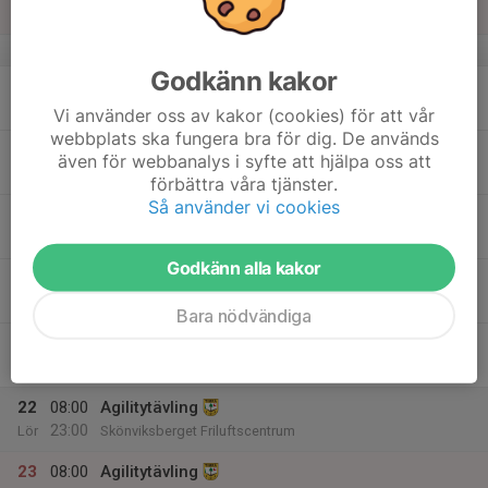
Sön
v.34
Godkänn kakor
17
Mån
Vi använder oss av kakor (cookies) för att vår
webbplats ska fungera bra för dig. De används
18
14:00
Privat uthyrt
även för webbanalys i syfte att hjälpa oss att
20:00
Tis
Klubbstugan
förbättra våra tjänster.
Så använder vi cookies
19
Ons
Godkänn alla kakor
20
09:00
Veteranerna
12:00
Tor
Klubbstugan
Bara nödvändiga
21
08:00
Agilitytävling
23:00
Fre
Skönviksberget Friluftscentrum
22
08:00
Agilitytävling
23:00
Lör
Skönviksberget Friluftscentrum
23
08:00
Agilitytävling