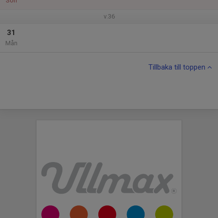
Sön
v.36
31
Mån
Tillbaka till toppen