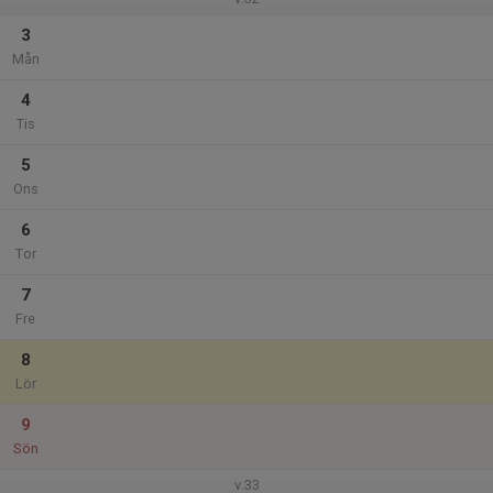
3
Mån
4
Tis
5
Ons
6
Tor
7
Fre
8
Lör
9
Sön
v.33