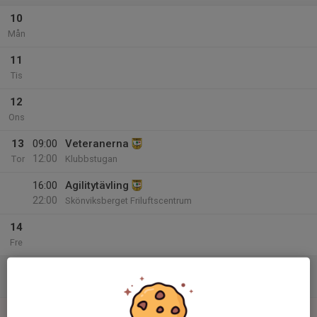
10
Mån
11
Tis
12
Ons
13
09:00
Veteranerna
12:00
Tor
Klubbstugan
16:00
Agilitytävling
22:00
Skönviksberget Friluftscentrum
14
Fre
15
Lör
16