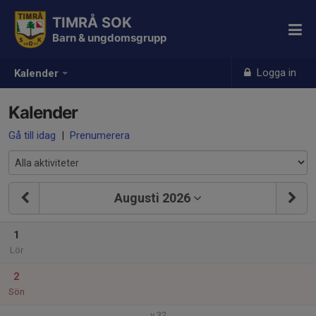
TIMRÅ SOK
Barn & ungdomsgrupp
Logga in
Kalender
Kalender
Gå till idag
|
Prenumerera
Augusti 2026
1
Lör
2
Sön
v.32