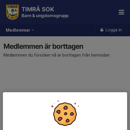
TIMRÅ SOK
Barn & ungdomsgrupp
Logga in
Medlemmar
Medlemmen är borttagen
Medlemmen du försöker nå är borttagen från hemsidan.