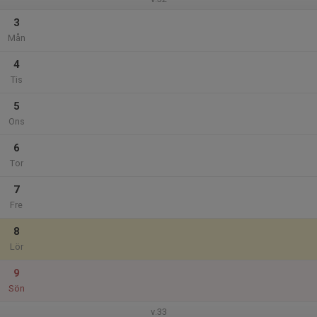
3
Mån
4
Tis
5
Ons
6
Tor
7
Fre
8
Lör
9
Sön
v.33