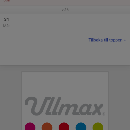
Sön
v.36
31
Mån
Tillbaka till toppen