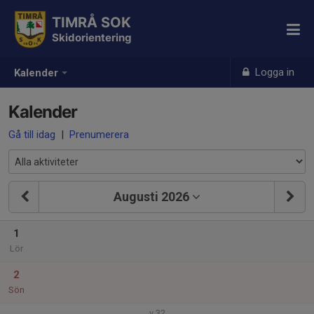
TIMRÅ SOK
Skidorientering
Logga in
Kalender
Kalender
Gå till idag
|
Prenumerera
Augusti 2026
1
Lör
2
Sön
v.32