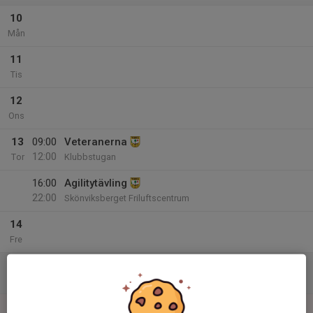
10
Mån
11
Tis
12
Ons
13
09:00
Veteranerna
12:00
Tor
Klubbstugan
16:00
Agilitytävling
22:00
Skönviksberget Friluftscentrum
14
Fre
15
Lör
16