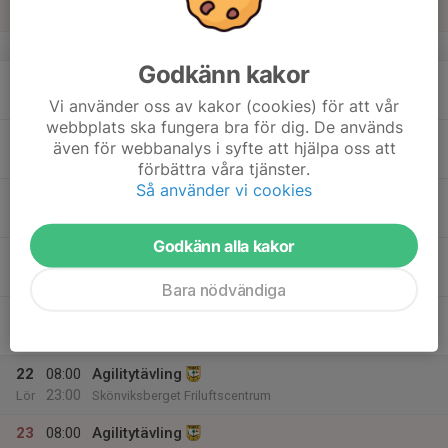
Sön
v.34
Godkänn kakor
17
Mån
Vi använder oss av kakor (cookies) för att vår
webbplats ska fungera bra för dig. De används
18
14:00
Privat uthyrt
även för webbanalys i syfte att hjälpa oss att
20:00
Tis
Klubbstugan
förbättra våra tjänster.
Så använder vi cookies
19
Ons
Godkänn alla kakor
20
09:00
Veteranerna
12:00
Tor
Klubbstugan
Bara nödvändiga
21
08:00
Agilitytävling
23:00
Fre
Skönviksberget Friluftscentrum
22
08:00
Agilitytävling
23:00
Lör
Skönviksberget Friluftscentrum
23
08:00
Agilitytävling