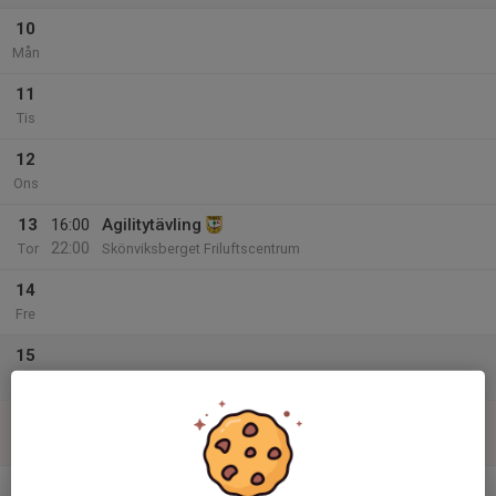
10
Mån
11
Tis
12
Ons
13
16:00
Agilitytävling
22:00
Tor
Skönviksberget Friluftscentrum
14
Fre
15
Lör
16
Sön
v.34