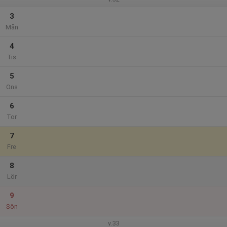
3
Mån
4
Tis
5
Ons
6
Tor
7
Fre
8
Lör
9
Sön
v.33