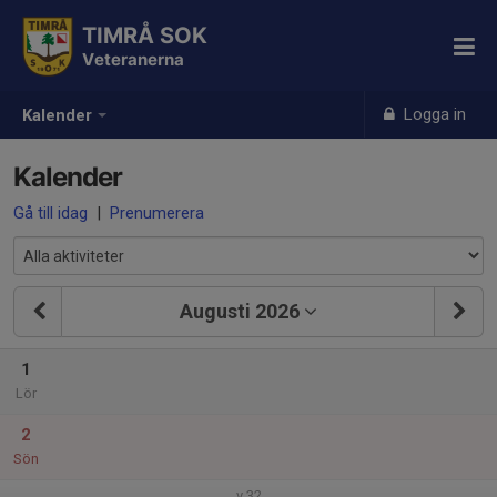
TIMRÅ SOK
Veteranerna
Logga in
Kalender
Kalender
Gå till idag
|
Prenumerera
Augusti 2026
1
Lör
2
Sön
v.32