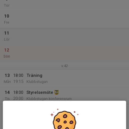
Tor
10
Fre
11
Lör
12
Sön
v.42
13
18:00
Träning
19:15
Mån
Klubbstugan
14
18:00
Styrelsemöte
20:00
Tis
Klubbstugan konferensrum
15
Ons
16