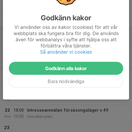
Tor
17
14:00
Privat uthyrt
Godkänn kakor
23:00
Fre
Klubbstugan
Vi använder oss av kakor (cookies) för att vår
18
webbplats ska fungera bra för dig. De används
Lör
även för webbanalys i syfte att hjälpa oss att
förbättra våra tjänster.
19
17:00
sagik möte
Så använder vi cookies
23:00
Sön
Klubbstugan
v.43
Godkänn alla kakor
20
18:00
Träning
Bara nödvändiga
19:15
Mån
Klubbstugan
21
Tis
22
18:00
Intresseanmälan försäsongsläger v.49
19:00
Ons
Snösäker plats
23