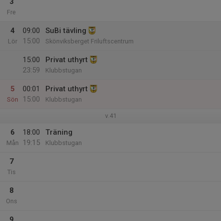
3
Fre
4
09:00
SuBi tävling
15:00
Lör
Skönviksberget Friluftscentrum
15:00
Privat uthyrt
23:59
Klubbstugan
5
00:01
Privat uthyrt
15:00
Sön
Klubbstugan
v.41
6
18:00
Träning
19:15
Mån
Klubbstugan
7
Tis
8
Ons
9