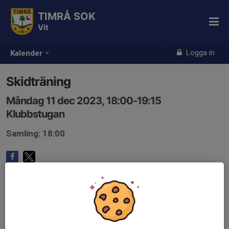
TIMRÅ SOK
Vit
Logga in
Kalender
Skidträning
Måndag 11 dec 2023, 18:00-19:15
Klubbstugan
Samling: 18:00