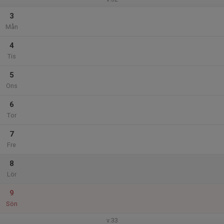
3
Mån
4
Tis
5
Ons
6
Tor
7
Fre
8
Lör
9
Sön
v.33