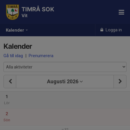
TIMRÅ SOK
Vit
Logga in
Kalender
Kalender
Gå till idag
|
Prenumerera
Augusti 2026
1
Lör
2
Sön
v.32