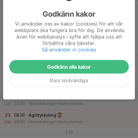
17
Godkänn kakor
Mån
Vi använder oss av kakor (cookies) för att vår
18
14:00
Privat uthyrt
webbplats ska fungera bra för dig. De används
20:00
Tis
Klubbstugan
även för webbanalys i syfte att hjälpa oss att
19
förbättra våra tjänster.
Så använder vi cookies
Ons
20
Godkänn alla kakor
Tor
21
08:00
Agilitytävling
Bara nödvändiga
23:00
Fre
Skönviksberget Friluftscentrum
22
08:00
Agilitytävling
23:00
Lör
Skönviksberget Friluftscentrum
23
08:00
Agilitytävling
23:00
Sön
Skönviksberget Friluftscentrum
v.35