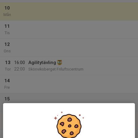
10
Mån
11
Tis
12
Ons
13
16:00
Agilitytävling
22:00
Tor
Skönviksberget Friluftscentrum
14
Fre
15
Lör
16
Sön
v.34