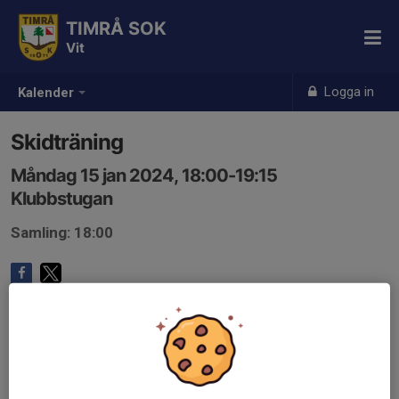
TIMRÅ SOK
Vit
Logga in
Kalender
Skidträning
Måndag 15 jan 2024, 18:00-19:15
Klubbstugan
Samling: 18:00