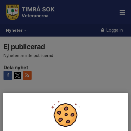
TIMRÅ SOK
Veteranerna
Logga in
Nyheter
Ej publicerad
Nyheten är inte publicerad
Dela nyhet
Tidigare nyheter
Det finns inga tidigare nyheter