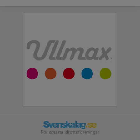
För
smarta
idrottsföreningar