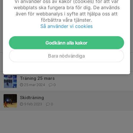
Vi använder oss av kakor (cookies) för att vår
webbplats ska fungera bra för dig. De används
Kommentarer
även för webbanalys i syfte att hjälpa oss att
förbättra våra tjänster.
Så använder vi cookies
Godkänn alla kakor
Tidigare nyheter
Bara nödvändiga
Ny säsong
15 apr 2025
0
Träning 25 mars
25 mar 2024
0
Skidträning
9 feb 2023
0