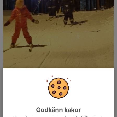
I måndags tränade vi på plogning i backe
Dela nyhet
Godkänn kakor