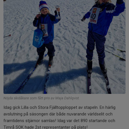
Nöjda skidåkare som fått pris av Maja Dahlqvist.
Idag gick Lilla och Stora Fjälltopploppet av stapeln. En härlig
avslutning på säsongen där både nuvarande världselit och
framtidens stjärnor samlas! Idag var det 890 startande och
Timrå SOK hade 2st representanter på plats!