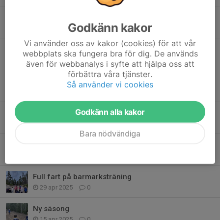
Deltaskidan
Godkänn kakor
11 feb, 21:42
0
Vi använder oss av kakor (cookies) för att vår
Funktionärer till Timråspelen
webbplats ska fungera bra för dig. De används
17 jan, 08:00
0
även för webbanalys i syfte att hjälpa oss att
förbättra våra tjänster.
Träningsstart 25 augusti
Så använder vi cookies
7 sep 2025
0
Godkänn alla kakor
Orienteringskursen är inställd!
3 sep 2025
0
Bara nödvändiga
Orienteringskurs för vuxna!
14 aug 2025
0
Full fart på barmarksträning
29 apr 2025
0
Ny säsong
15 apr 2025
0