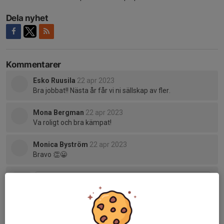
Dela nyhet
Kommentarer
Esko Ruusila
22 apr 2023
Bra jobbat!! Nästa år får vi ni sällskap av fler.
Mona Bergman
22 apr 2023
Va roligt och bra kämpat!
Monica Byström
22 apr 2023
Bravo 👏😀
Tidigare nyheter