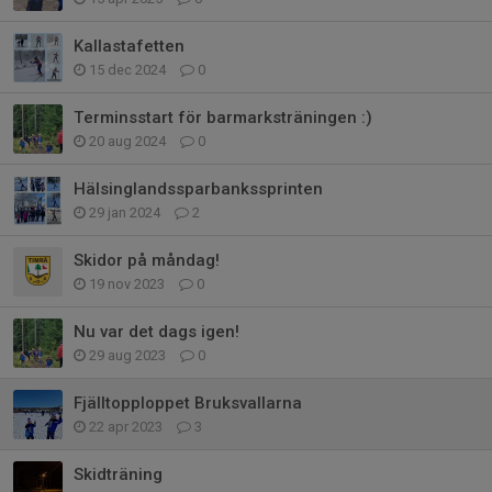
Kallastafetten
15 dec 2024
0
Terminsstart för barmarksträningen :)
20 aug 2024
0
Hälsinglandssparbankssprinten
29 jan 2024
2
Skidor på måndag!
19 nov 2023
0
Nu var det dags igen!
29 aug 2023
0
Fjälltopploppet Bruksvallarna
22 apr 2023
3
Skidträning