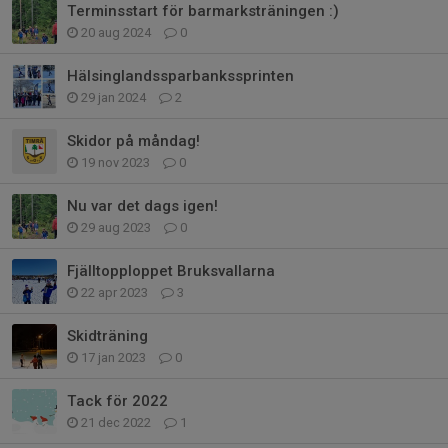
Terminsstart för barmarksträningen :)
20 aug 2024
0
Hälsinglandssparbankssprinten
29 jan 2024
2
Skidor på måndag!
19 nov 2023
0
Nu var det dags igen!
29 aug 2023
0
Fjälltopploppet Bruksvallarna
22 apr 2023
3
Skidträning
17 jan 2023
0
Tack för 2022
21 dec 2022
1