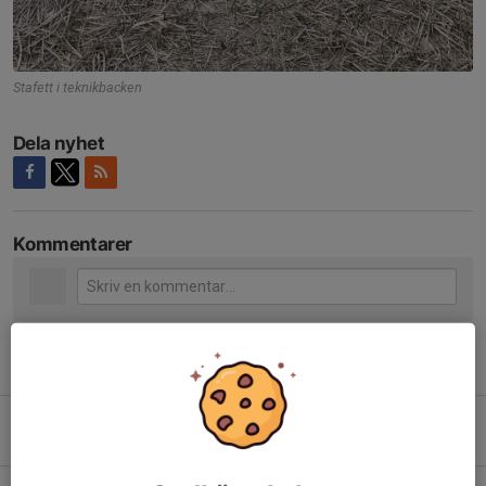
Stafett i teknikbacken
Dela nyhet
Kommentarer
Tidigare nyheter
Deltaskidan
11 feb, 21:42
0