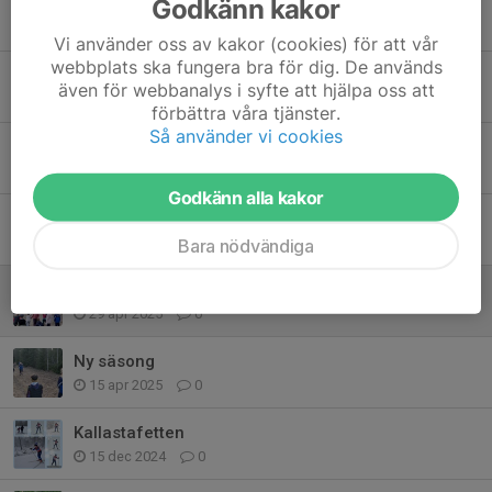
Godkänn kakor
Funktionärer till Timråspelen
17 jan, 08:00
0
Vi använder oss av kakor (cookies) för att vår
webbplats ska fungera bra för dig. De används
Träningsstart 25 augusti
även för webbanalys i syfte att hjälpa oss att
7 sep 2025
0
förbättra våra tjänster.
Så använder vi cookies
Orienteringskursen är inställd!
3 sep 2025
0
Godkänn alla kakor
Orienteringskurs för vuxna!
14 aug 2025
0
Bara nödvändiga
Full fart på barmarksträning
29 apr 2025
0
Ny säsong
15 apr 2025
0
Kallastafetten
15 dec 2024
0