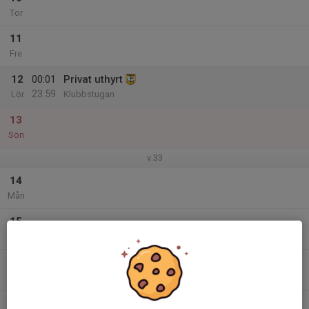
Tor
11
Fre
12
00:01
Privat uthyrt
23:59
Lör
Klubbstugan
13
Sön
v.33
14
Mån
15
Tis
16
Ons
17