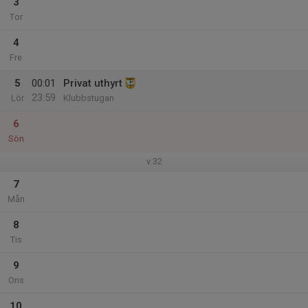
3
Tor
4
Fre
5
00:01
Privat uthyrt
23:59
Lör
Klubbstugan
6
Sön
v.32
7
Mån
8
Tis
9
Ons
10