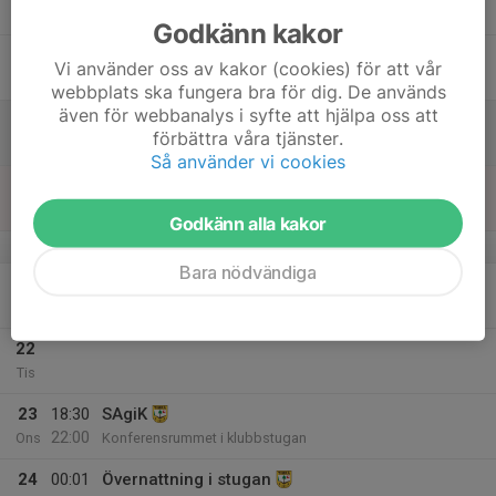
Tor
Godkänn kakor
18
Vi använder oss av kakor (cookies) för att vår
Fre
webbplats ska fungera bra för dig. De används
även för webbanalys i syfte att hjälpa oss att
19
förbättra våra tjänster.
Lör
Så använder vi cookies
20
Sön
Godkänn alla kakor
v.34
Bara nödvändiga
21
Mån
22
Tis
23
18:30
SAgiK
22:00
Ons
Konferensrummet i klubbstugan
24
00:01
Övernattning i stugan