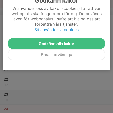
Godkänn kakor
Sön
Vi använder oss av kakor (cookies) för att vår
v.38
webbplats ska fungera bra för dig. De används
även för webbanalys i syfte att hjälpa oss att
18
18:00
Barmarksträning
förbättra våra tjänster.
19:00
Mån
Klubbstugan
Så använder vi cookies
19
Tis
Godkänn alla kakor
20
18:00
Nybörjarorientering
Bara nödvändiga
19:15
Ons
Skönviksberget Friluftscentrum
21
Tor
22
Fre
23
Lör
24