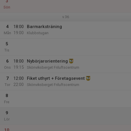
3
Sön
v.36
4
18:00
Barmarksträning
19:00
Mån
Klubbstugan
5
Tis
6
18:00
Nybörjarorientering
19:15
Ons
Skönviksberget Friluftscentrum
7
12:00
Fiket uthyrt + Företagsevent
22:00
Tor
Skönviksberget Friluftscentrum
8
Fre
9
Lör
10