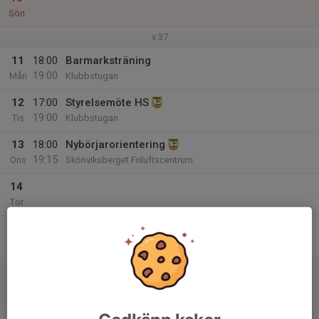
Sön
v.37
11
18:00
Barmarksträning
19:00
Mån
Klubbstugan
12
17:00
Styrelsemöte HS
19:00
Tis
Klubbstugan
13
18:00
Nybörjarorientering
19:15
Ons
Skönviksberget Friluftscentrum
14
Tor
15
Fre
16
Lör
17