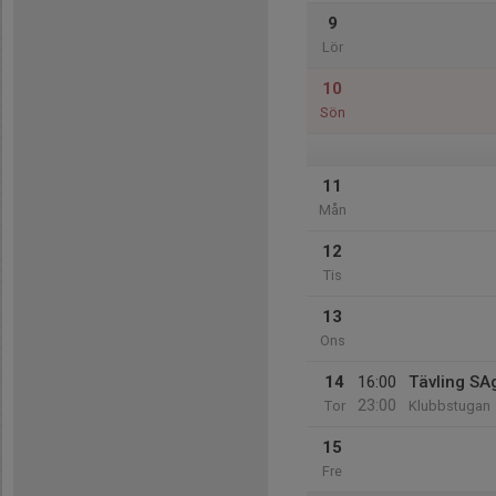
9
Lör
10
Sön
11
Mån
12
Tis
13
Ons
14
16:00
Tävling SA
23:00
Tor
Klubbstugan
15
Fre