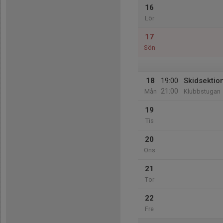
16
Lör
17
Sön
18
19:00
Skidsektio
21:00
Mån
Klubbstugan
19
Tis
20
Ons
21
Tor
22
Fre