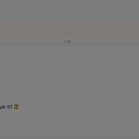
v.33
giK-ST