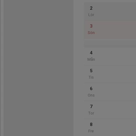
2
Lör
3
Sön
4
Mån
5
Tis
6
Ons
7
Tor
8
Fre