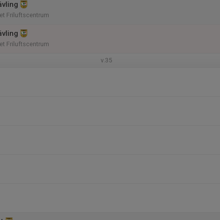
ävling
t Friluftscentrum
ävling
t Friluftscentrum
v.35