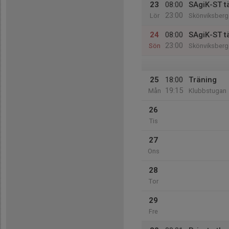
23
08:00
SAgiK-ST t
23:00
Lör
Skönviksberge
24
08:00
SAgiK-ST t
23:00
Sön
Skönviksberge
25
18:00
Träning
19:15
Mån
Klubbstugan
26
Tis
27
Ons
28
Tor
29
Fre