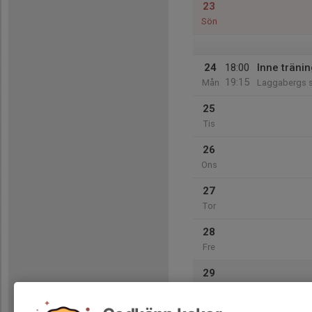
23
Sön
24
18:00
Inne tränin
19:15
Mån
Laggabergs s
25
Tis
26
Ons
27
Tor
28
Fre
29
Lör