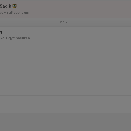
Sagik
t Friluftscentrum
v.46
g
kola gymnastiksal