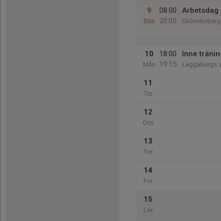
9
08:00
Arbetsdag 
20:00
Sön
Skönviksberge
10
18:00
Inne tränin
19:15
Mån
Laggabergs s
11
Tis
12
Ons
13
Tor
14
Fre
15
Lör