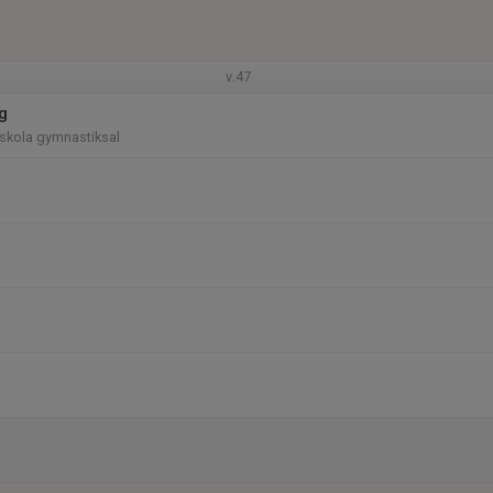
v.47
g
skola gymnastiksal