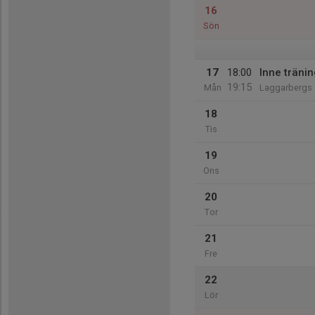
16
Sön
17
18:00
Inne tränin
19:15
Mån
Laggarbergs 
18
Tis
19
Ons
20
Tor
21
Fre
22
Lör