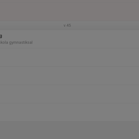
v.45
g
kola gymnastiksal