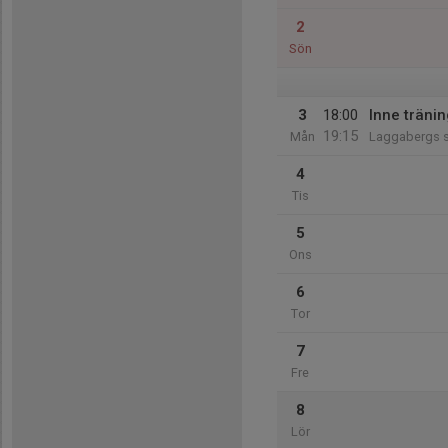
2
Sön
3
18:00
Inne tränin
19:15
Mån
Laggabergs s
4
Tis
5
Ons
6
Tor
7
Fre
8
Lör