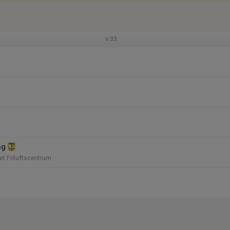
v.33
ng
t Friluftscentrum