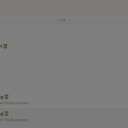
v.34
rt
ng
t Friluftscentrum
ng
t Friluftscentrum