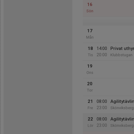
16
Sön
17
Mån
18
14:00
Privat uthy
20:00
Tis
Klubbstugan
19
Ons
20
Tor
21
08:00
Agilitytävli
23:00
Fre
Skönviksberge
22
08:00
Agilitytävli
23:00
Lör
Skönviksberge