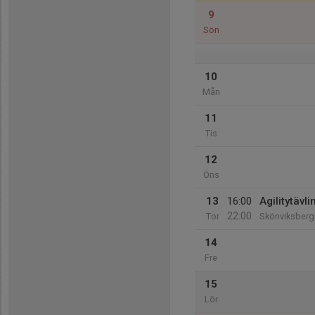
9
Sön
10
Mån
11
Tis
12
Ons
13
16:00
Agilitytävli
22:00
Tor
Skönviksberge
14
Fre
15
Lör