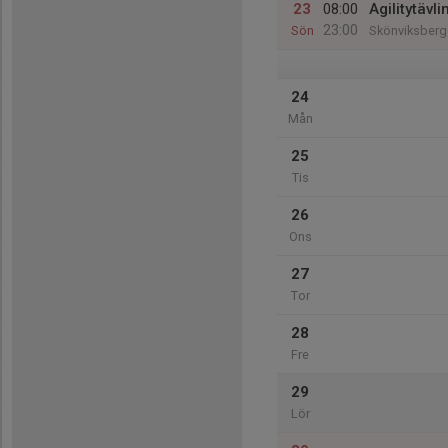
23
08:00
Agilitytävli
23:00
Sön
Skönviksberge
24
Mån
25
Tis
26
Ons
27
Tor
28
Fre
29
Lör