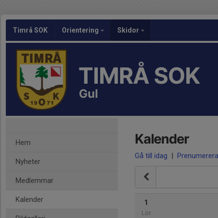
Timrå SOK
Orientering
Skidor
TIMRÅ SOK
Gul
Kalender
Hem
Gå till idag
|
Prenumerer
Nyheter
Medlemmar
Kalender
1
Lör