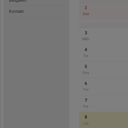
Bildgalleri
2
Kontakt
Sön
3
Mån
4
Tis
5
Ons
6
Tor
7
Fre
8
Lör