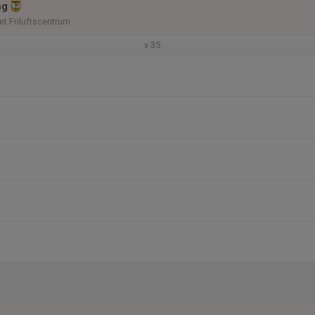
ng
t Friluftscentrum
v.35