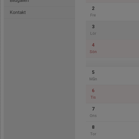
Bildgalleri
2
Kontakt
Fre
3
Lör
4
Sön
5
Mån
6
Tis
7
Ons
8
Tor