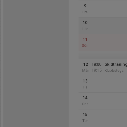
9
Fre
10
Lör
11
Sön
12
18:00
Skidtränin
19:15
Mån
Klubbstugan
13
Tis
14
Ons
15
Tor