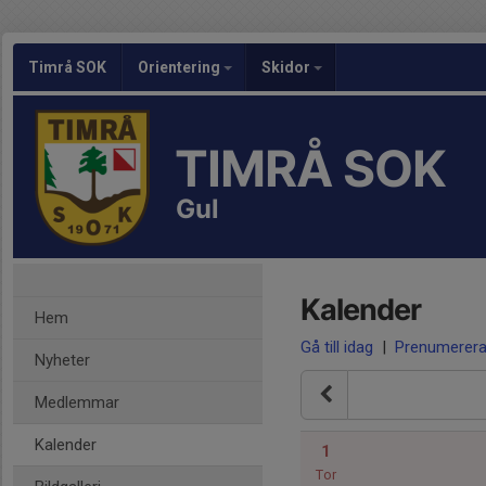
Timrå SOK
Orientering
Skidor
TIMRÅ SOK
Gul
Kalender
Hem
Gå till idag
|
Prenumerer
Nyheter
Medlemmar
Kalender
1
Tor