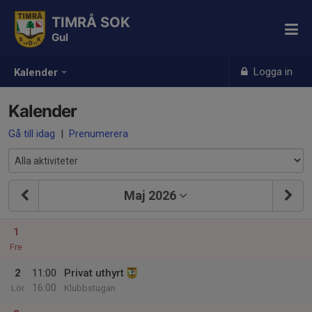
TIMRÅ SOK
Gul
Logga in
Kalender
Kalender
Gå till idag
|
Prenumerera
Maj 2026
1
Fre
2
11:00
Privat uthyrt
16:00
Lör
Klubbstugan