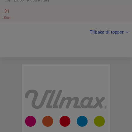
23:59
Lör
Klubbstugan
31
Sön
Tillbaka till toppen