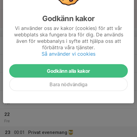
12:00
Sön
Klubbstugan
13:00
Privat uthyrt
Godkänn kakor
16:00
Klubbstugan
Vi använder oss av kakor (cookies) för att vår
v.21
webbplats ska fungera bra för dig. De används
även för webbanalys i syfte att hjälpa oss att
18
18:00
Barmarksträning
förbättra våra tjänster.
19:15
Mån
Klubbstugan
Så använder vi cookies
19
17:00
Privat bokat
22:00
Tis
Klubbstugan
Godkänn alla kakor
20
Bara nödvändiga
Ons
21
Tor
22
Fre
23
00:01
Privat evenemang