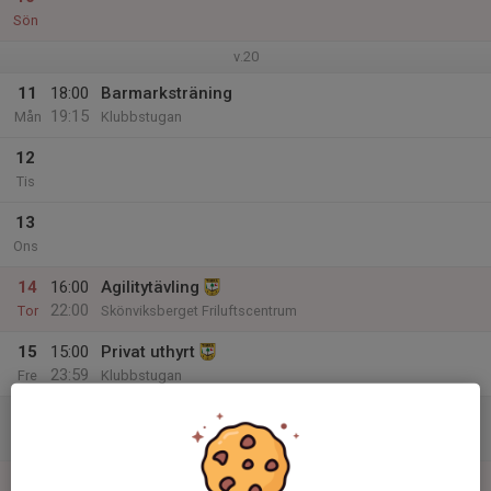
Sön
v.20
11
18:00
Barmarksträning
19:15
Mån
Klubbstugan
12
Tis
13
Ons
14
16:00
Agilitytävling
22:00
Tor
Skönviksberget Friluftscentrum
15
15:00
Privat uthyrt
23:59
Fre
Klubbstugan
16
00:01
Privat uthyrt
23:59
Lör
Klubbstugan
17
00:01
Privat uthyrt