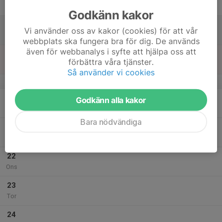
Fre
Godkänn kakor
18
Vi använder oss av kakor (cookies) för att vår
Lör
webbplats ska fungera bra för dig. De används
även för webbanalys i syfte att hjälpa oss att
19
förbättra våra tjänster.
Sön
Så använder vi cookies
v.30
20
Godkänn alla kakor
Mån
Bara nödvändiga
21
Tis
22
Ons
23
Tor
24