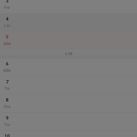
3
Fre
4
Lör
5
Sön
v.28
6
Mån
7
Tis
8
Ons
9
Tor
10