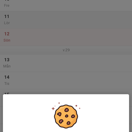
Fre
11
Lör
12
Sön
v.29
13
Mån
14
Tis
15
Ons
16
Tor
17